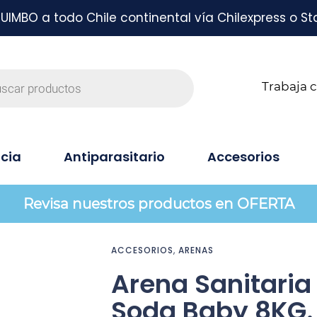
MBO a todo Chile continental vía Chilexpress o St
Trabaja 
cia
Antiparasitario
Accesorios
Revisa nuestros productos en OFERTA
ACCESORIOS
,
ARENAS
Arena Sanitaria
Soda Baby 8KG.