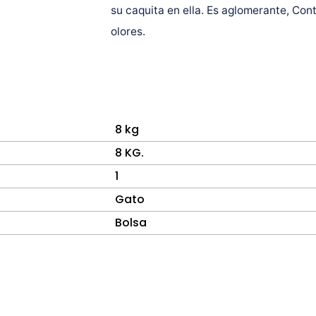
su caquita en ella. Es aglomerante, Con
olores.
8 kg
8 KG.
1
Gato
Bolsa