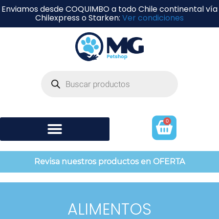
Enviamos desde COQUIMBO a todo Chile continental vía
Chilexpress o Starken:
Ver condiciones
0
Shampoo y perfumería
Revisa nuestros productos en OFERTA
ALIMENTOS