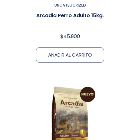
UNCATEGORIZED
Arcadia Perro Adulto 15kg.
$
45.900
AÑADIR AL CARRITO