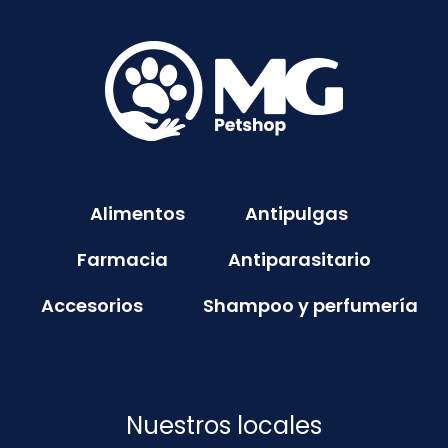
Alimentos
Antipulgas
Farmacia
Antiparasitario
Accesorios
Shampoo y perfumería
Nuestros locales