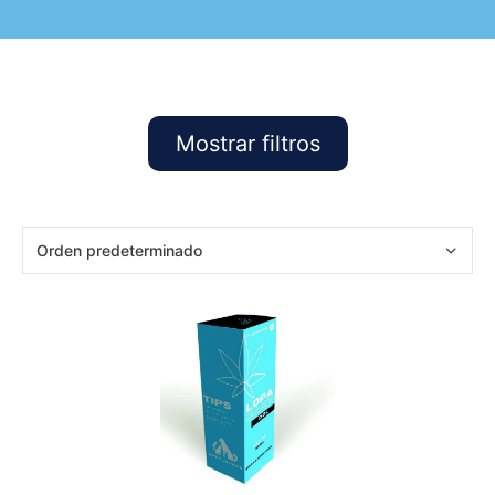
Mostrar filtros