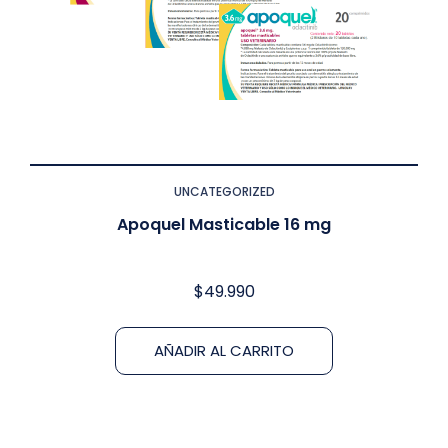
UNCATEGORIZED
Apoquel Masticable 16 mg
$
49.990
AÑADIR AL CARRITO