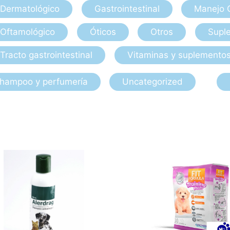
Dermatológico
Gastrointestinal
Manejo 
Oftamológico
Óticos
Otros
Suple
Tracto gastrointestinal
Vitaminas y suplemento
hampoo y perfumería
Uncategorized