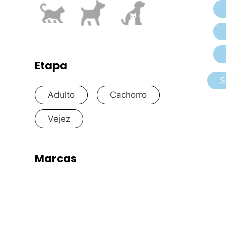
Etapa
S
Adulto
Cachorro
Vejez
Marcas