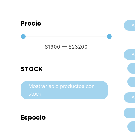
Precio
A
$
1900
—
$
23200
A
STOCK
Mostrar solo productos con
stock
A
F
Especie