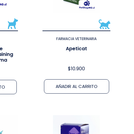
FARMACIA VETERINARIA
de
Apeticat
ining
rma
$
10.900
AÑADIR AL CARRITO
ITO