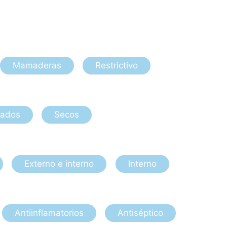
Mamaderas
Restrictivo
ados
Secos
Externo e interno
Interno
Antiinflamatorios
Antiséptico