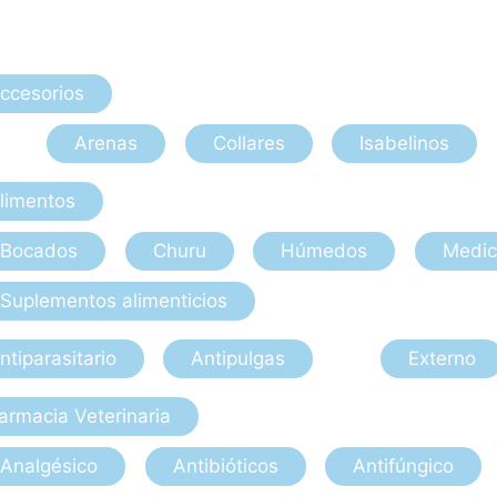
ccesorios
Arenas
Collares
Isabelinos
limentos
Bocados
Churu
Húmedos
Medic
Suplementos alimenticios
ntiparasitario
Antipulgas
Externo
armacia Veterinaria
Analgésico
Antibióticos
Antifúngico