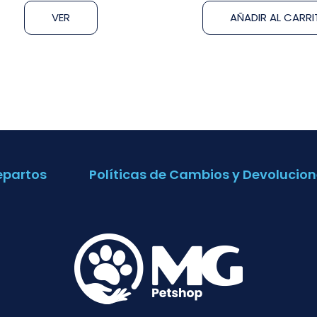
VER
AÑADIR AL CARR
epartos
Políticas de Cambios y Devolucion