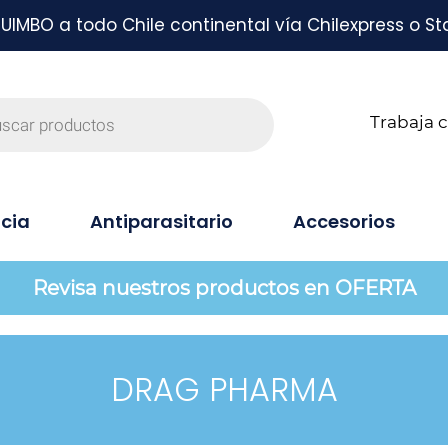
MBO a todo Chile continental vía Chilexpress o St
Trabaja 
cia
Antiparasitario
Accesorios
Revisa nuestros productos en OFERTA
DRAG PHARMA