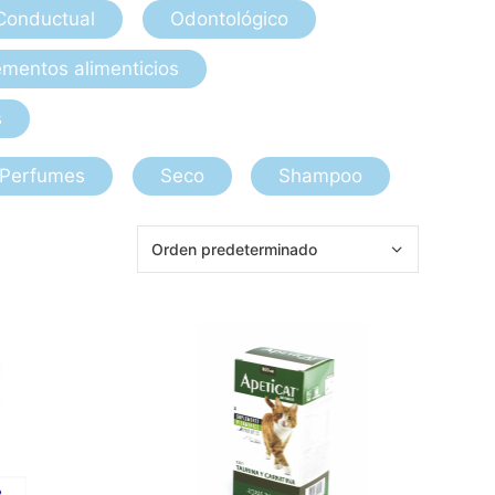
Conductual
Odontológico
mentos alimenticios
s
Perfumes
Seco
Shampoo