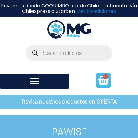
Enviamos desde COQUIMBO a todo Chile continental vía
Chilexpress o Starken:
Ver condiciones
0
Shampoo y perfumería
Revisa nuestros productos en OFERTA
PAWISE