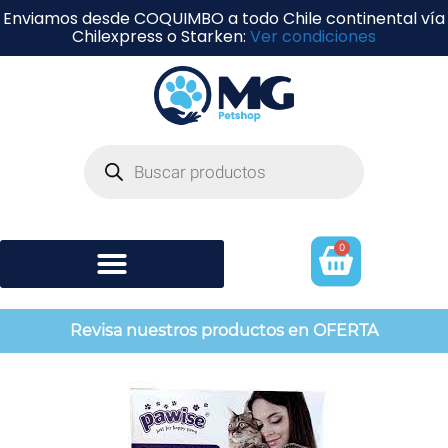
Enviamos desde COQUIMBO a todo Chile continental vía
Chilexpress o Starken:
Ver condiciones
0
Shampoo y perfumería
Revisa nuestros productos en OFERTA