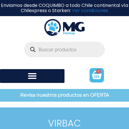
Enviamos desde COQUIMBO a todo Chile continental vía
Chilexpress o Starken:
Ver condiciones
0
Shampoo y perfumería
Revisa nuestros productos en OFERTA
VIRBAC