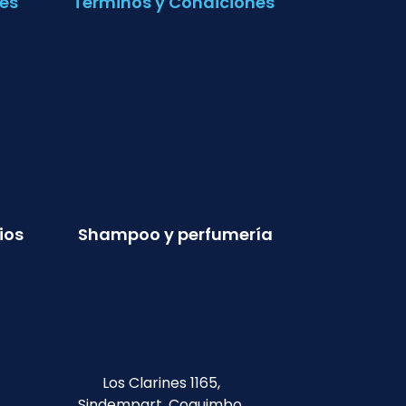
es
Términos y Condiciones
ios
Shampoo y perfumería
Los Clarines 1165,
Sindempart, Coquimbo.