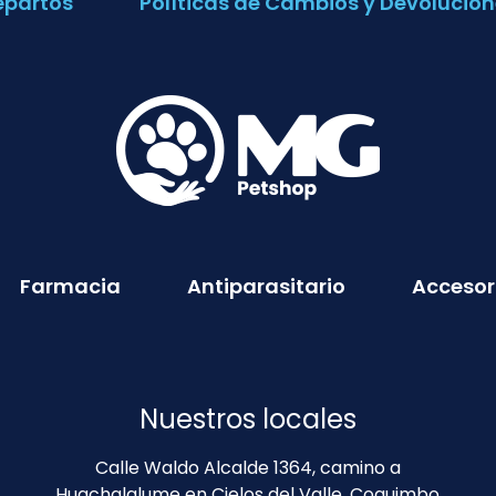
epartos
Políticas de Cambios y Devolucion
Farmacia
Antiparasitario
Accesor
Nuestros locales
Calle Waldo Alcalde 1364, camino a
Huachalalume en Cielos del Valle, Coquimbo