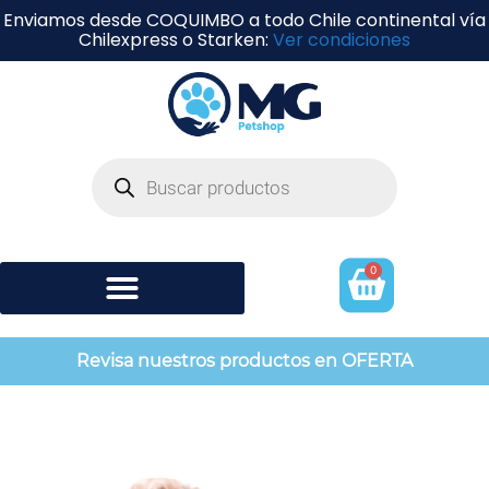
Enviamos desde COQUIMBO a todo Chile continental vía
Chilexpress o Starken:
Ver condiciones
0
Shampoo y perfumería
Revisa nuestros productos en OFERTA