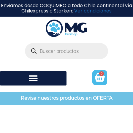
Enviamos desde COQUIMBO a todo Chile continental vía
Chilexpress o Starken:
Ver condiciones
0
Shampoo y perfumería
Revisa nuestros productos en OFERTA