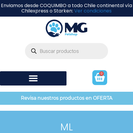
Enviamos desde COQUIMBO a todo Chile continental vía
Chilexpress o Starken:
Ver condiciones
0
Shampoo y perfumería
Revisa nuestros productos en OFERTA
ML