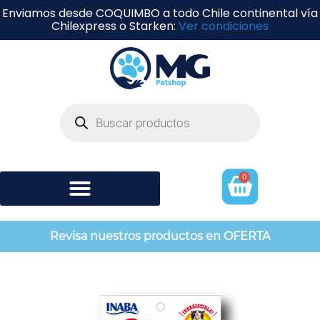
Enviamos desde COQUIMBO a todo Chile continental vía
Chilexpress o Starken:
Ver condiciones
0
Shampoo y perfumería
Revisa nuestros productos en OFERTA