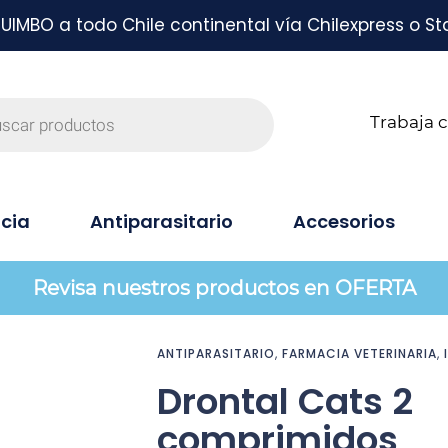
MBO a todo Chile continental vía Chilexpress o St
Trabaja 
cia
Antiparasitario
Accesorios
Revisa nuestros productos en OFERTA
ANTIPARASITARIO
,
FARMACIA VETERINARIA
,
Drontal Cats 2
comprimidos