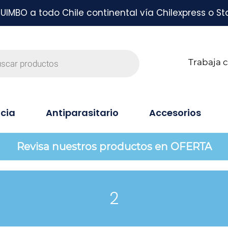
MBO a todo Chile continental vía Chilexpress o St
Trabaja 
cia
Antiparasitario
Accesorios
Revisa nuestros productos en OFERTA
2