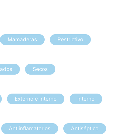
Mamaderas
Restrictivo
ados
Secos
Externo e interno
Interno
Antiinflamatorios
Antiséptico