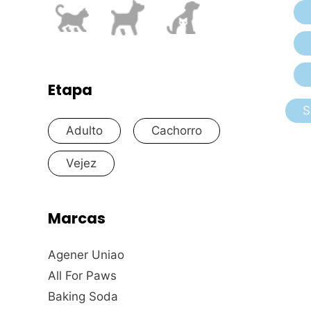
Etapa
S
Adulto
Cachorro
Vejez
Marcas
Agener Uniao
All For Paws
Baking Soda