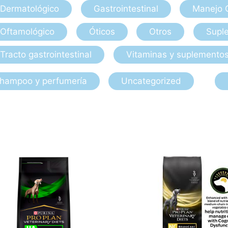
Dermatológico
Gastrointestinal
Manejo 
Oftamológico
Óticos
Otros
Suple
Tracto gastrointestinal
Vitaminas y suplemento
hampoo y perfumería
Uncategorized