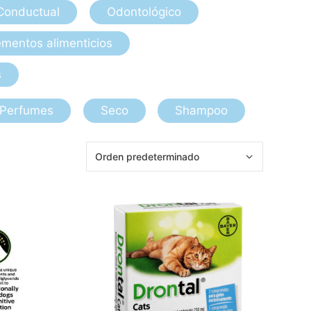
Conductual
Odontológico
mentos alimenticios
s
Perfumes
Seco
Shampoo