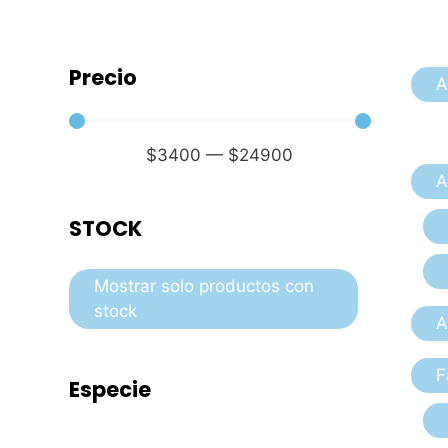
Precio
A
$
3400
—
$
24900
A
STOCK
Mostrar solo productos con
stock
A
F
Especie