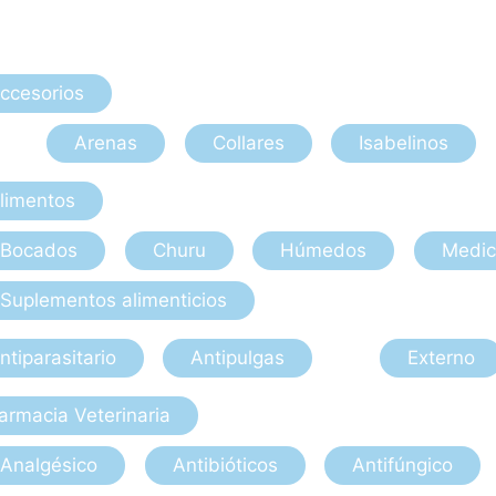
ccesorios
Arenas
Collares
Isabelinos
limentos
Bocados
Churu
Húmedos
Medic
Suplementos alimenticios
ntiparasitario
Antipulgas
Externo
armacia Veterinaria
Analgésico
Antibióticos
Antifúngico