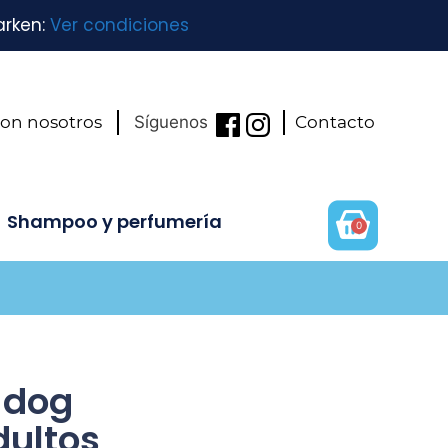
arken:
Ver condiciones
con nosotros
Síguenos
Contacto
Shampoo y perfumería
0
 dog
dultos