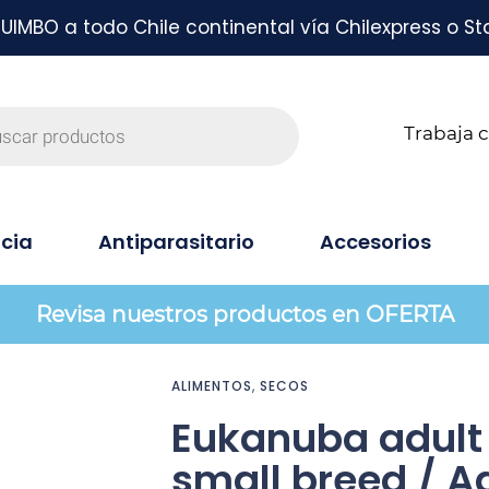
MBO a todo Chile continental vía Chilexpress o St
Trabaja 
cia
Antiparasitario
Accesorios
Revisa nuestros productos en OFERTA
ALIMENTOS
,
SECOS
Eukanuba adult
small breed / A