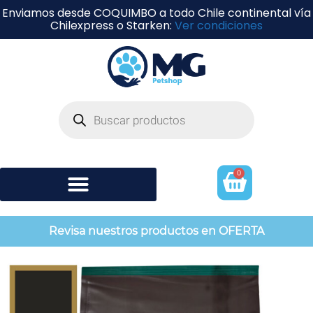
Enviamos desde COQUIMBO a todo Chile continental vía
Chilexpress o Starken:
Ver condiciones
0
Shampoo y perfumería
Revisa nuestros productos en OFERTA