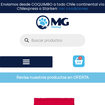
Enviamos desde COQUIMBO a todo Chile continental vía
Chilexpress o Starken:
Ver condiciones
0
Shampoo y perfumería
Revisa nuestros productos en OFERTA