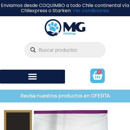
Enviamos desde COQUIMBO a todo Chile continental vía
Chilexpress o Starken:
Ver condiciones
0
Shampoo y perfumería
Revisa nuestros productos en OFERTA