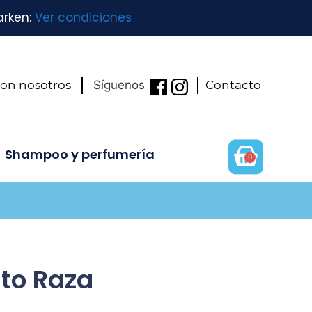
arken:
Ver condiciones
con nosotros
Síguenos
Contacto
Shampoo y perfumería
0
lto Raza