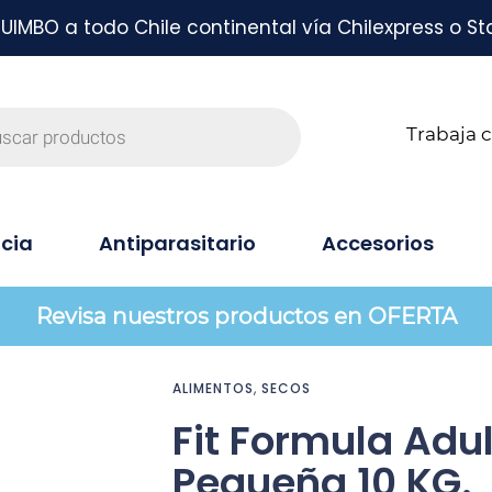
MBO a todo Chile continental vía Chilexpress o St
Trabaja 
cia
Antiparasitario
Accesorios
Revisa nuestros productos en OFERTA
ALIMENTOS
,
SECOS
Fit Formula Adu
Pequeña 10 KG.