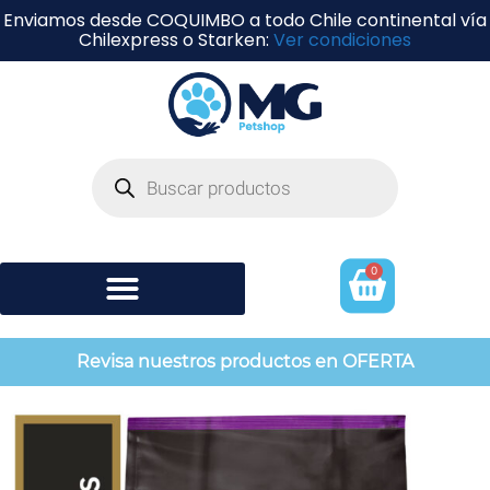
Enviamos desde COQUIMBO a todo Chile continental vía
Chilexpress o Starken:
Ver condiciones
0
Shampoo y perfumería
Revisa nuestros productos en OFERTA