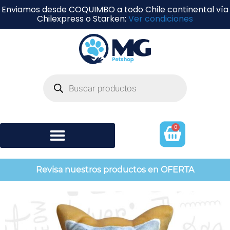
Enviamos desde COQUIMBO a todo Chile continental vía
Chilexpress o Starken:
Ver condiciones
0
Shampoo y perfumería
Revisa nuestros productos en OFERTA