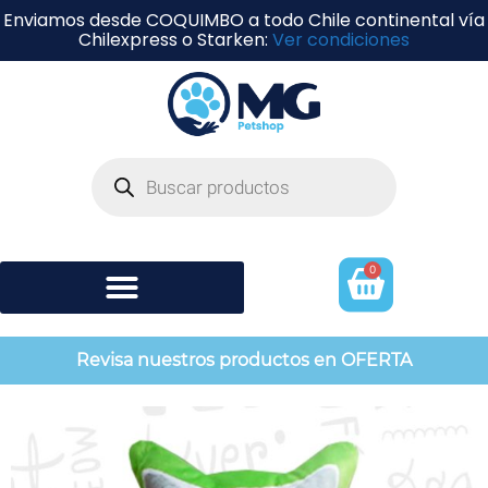
Enviamos desde COQUIMBO a todo Chile continental vía
Chilexpress o Starken:
Ver condiciones
0
Shampoo y perfumería
Revisa nuestros productos en OFERTA