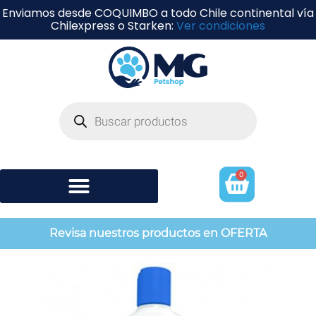
Enviamos desde COQUIMBO a todo Chile continental vía
Chilexpress o Starken:
Ver condiciones
0
Shampoo y perfumería
Revisa nuestros productos en OFERTA