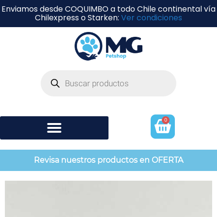
Enviamos desde COQUIMBO a todo Chile continental vía
Chilexpress o Starken:
Ver condiciones
0
Shampoo y perfumería
Revisa nuestros productos en OFERTA