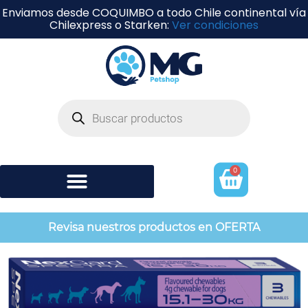
Enviamos desde COQUIMBO a todo Chile continental vía
Chilexpress o Starken:
Ver condiciones
0
Shampoo y perfumería
Revisa nuestros productos en OFERTA