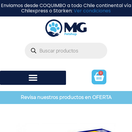
Enviamos desde COQUIMBO a todo Chile continental vía
Chilexpress o Starken:
Ver condiciones
0
Shampoo y perfumería
Revisa nuestros productos en OFERTA