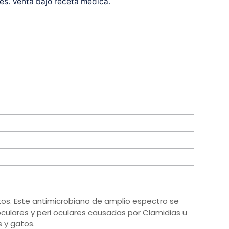
es. Venta bajo receta médica.
os. Este antimicrobiano de amplio espectro se
s oculares y peri oculares causadas por Clamidias u
 y gatos.