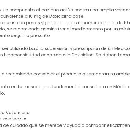
lato, un compuesto eficaz que actúa contra una amplia vari
equivalente a 10 mg de Doxiciclina base.
lita su uso en perros y gatos. La dosis recomendada es de 10
torio, se recomienda administrar el medicamento por un máxi
ento según lo prescrito.
er utilizado bajo la supervisión y prescripción de un Médico
on hipersensibilidad conocida a la Doxiciclina. Se deben to
Se recomienda conservar el producto a temperatura ambiente
nto en tu mascota, es fundamental consultar a un Médico Ve
do.
o Veterinaria.
 Invetec S.A.
dad de cuidado que se merece y ayuda a combatir eficazmen