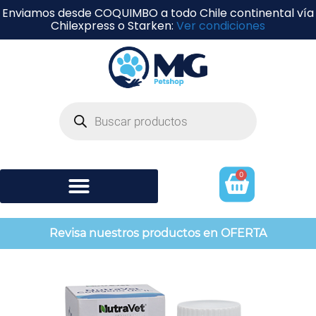
Enviamos desde COQUIMBO a todo Chile continental vía
Chilexpress o Starken:
Ver condiciones
0
Shampoo y perfumería
Revisa nuestros productos en OFERTA