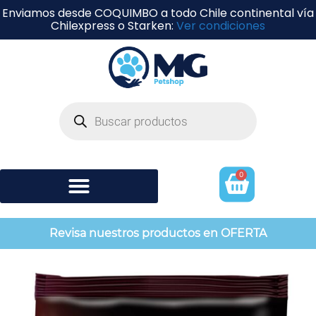
Enviamos desde COQUIMBO a todo Chile continental vía
Chilexpress o Starken:
Ver condiciones
0
Shampoo y perfumería
Revisa nuestros productos en OFERTA