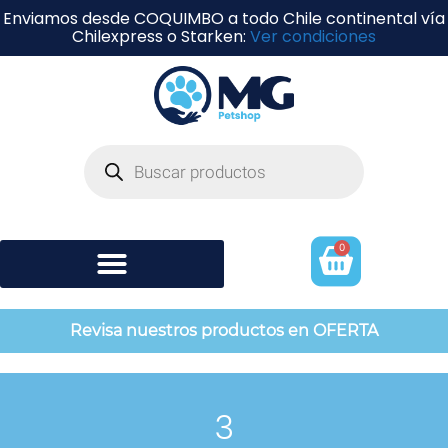
Enviamos desde COQUIMBO a todo Chile continental vía
Chilexpress o Starken:
Ver condiciones
0
Shampoo y perfumería
Revisa nuestros productos en OFERTA
3