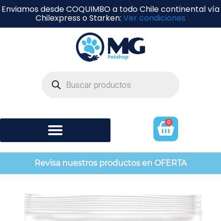
Enviamos desde COQUIMBO a todo Chile continental vía
Chilexpress o Starken:
Ver condiciones
0
Shampoo y perfumería
Revisa nuestros productos en OFERTA