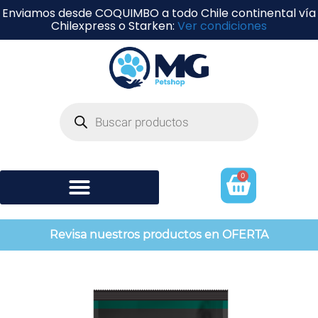
Enviamos desde COQUIMBO a todo Chile continental vía
Chilexpress o Starken:
Ver condiciones
0
Shampoo y perfumería
Revisa nuestros productos en OFERTA