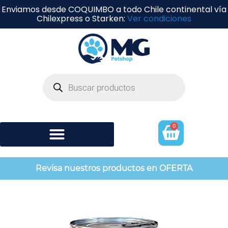
Enviamos desde COQUIMBO a todo Chile continental vía
Chilexpress o Starken:
Ver condiciones
0
Shampoo y perfumería
Revisa nuestros productos en OFERTA