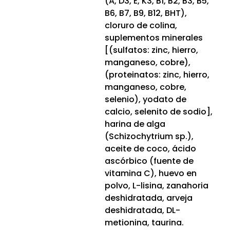
(A, D3, E, K3, B1, B2, B3, B5,
B6, B7, B9, B12, BHT),
cloruro de colina,
suplementos minerales
[(sulfatos: zinc, hierro,
manganeso, cobre),
(proteinatos: zinc, hierro,
manganeso, cobre,
selenio), yodato de
calcio, selenito de sodio],
harina de alga
(Schizochytrium sp.),
aceite de coco, ácido
ascórbico (fuente de
vitamina C), huevo en
polvo, L-lisina, zanahoria
deshidratada, arveja
deshidratada, DL-
metionina, taurina.