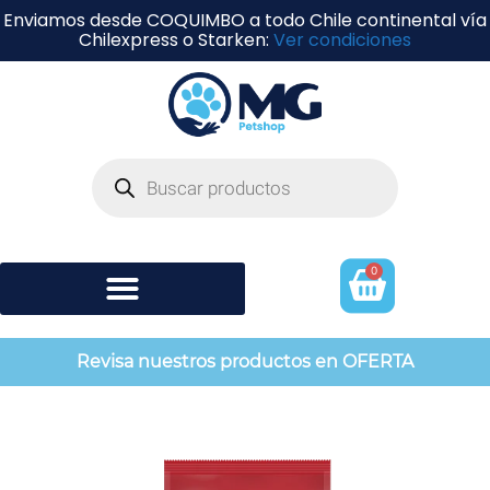
Enviamos desde COQUIMBO a todo Chile continental vía
Chilexpress o Starken:
Ver condiciones
0
Shampoo y perfumería
Revisa nuestros productos en OFERTA