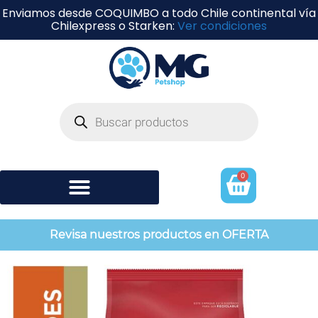
Enviamos desde COQUIMBO a todo Chile continental vía
Chilexpress o Starken:
Ver condiciones
0
Shampoo y perfumería
Revisa nuestros productos en OFERTA