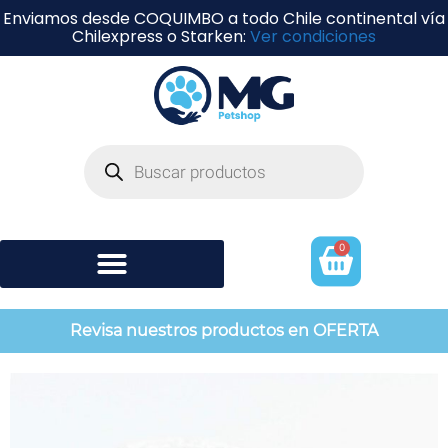
Enviamos desde COQUIMBO a todo Chile continental vía
Chilexpress o Starken:
Ver condiciones
0
Shampoo y perfumería
Revisa nuestros productos en OFERTA