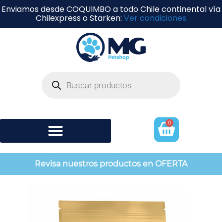
Enviamos desde COQUIMBO a todo Chile continental vía
Chilexpress o Starken:
Ver condiciones
0
Shampoo y perfumería
Revisa nuestros productos en OFERTA