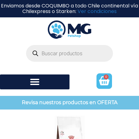
Enviamos desde COQUIMBO a todo Chile continental vía
Chilexpress o Starken:
Ver condiciones
0
Shampoo y perfumería
Revisa nuestros productos en OFERTA