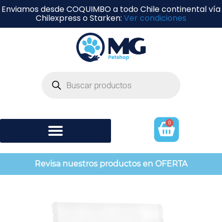
Enviamos desde COQUIMBO a todo Chile continental vía
Chilexpress o Starken:
Ver condiciones
0
Shampoo y perfumería
Revisa nuestros productos en OFERTA