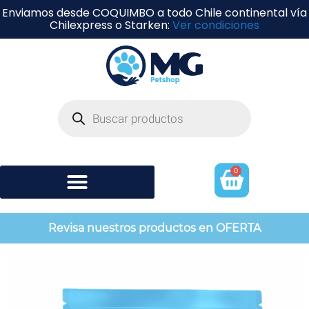
Enviamos desde COQUIMBO a todo Chile continental vía
Chilexpress o Starken:
Ver condiciones
0
Shampoo y perfumería
Revisa nuestros productos en OFERTA