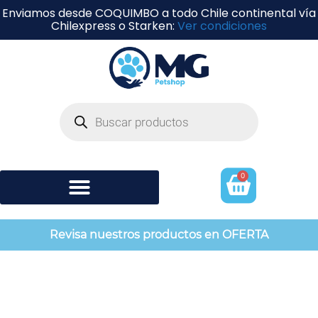
Enviamos desde COQUIMBO a todo Chile continental vía
Chilexpress o Starken:
Ver condiciones
0
Shampoo y perfumería
Revisa nuestros productos en OFERTA