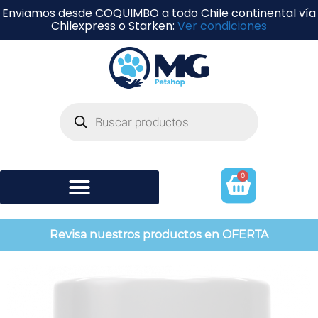
Enviamos desde COQUIMBO a todo Chile continental vía
Chilexpress o Starken:
Ver condiciones
0
Shampoo y perfumería
Revisa nuestros productos en OFERTA