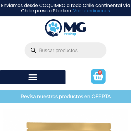
Enviamos desde COQUIMBO a todo Chile continental vía
Chilexpress o Starken:
Ver condiciones
0
Shampoo y perfumería
Revisa nuestros productos en OFERTA