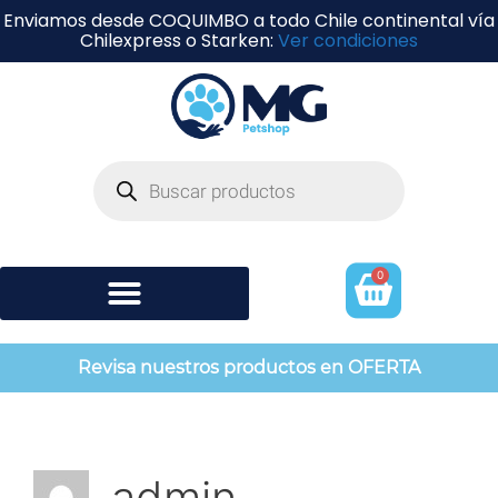
Enviamos desde COQUIMBO a todo Chile continental vía
Chilexpress o Starken:
Ver condiciones
0
Shampoo y perfumería
Revisa nuestros productos en OFERTA
admin