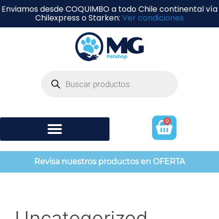
Enviamos desde COQUIMBO a todo Chile continental vía
Chilexpress o Starken:
Ver condiciones
0
Shampoo y perfumería
Revisa nuestros productos en OFERTA
Uncategorized