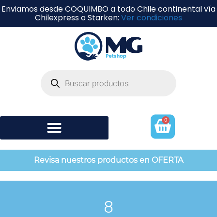
Enviamos desde COQUIMBO a todo Chile continental vía
Chilexpress o Starken:
Ver condiciones
0
Shampoo y perfumería
Revisa nuestros productos en OFERTA
8