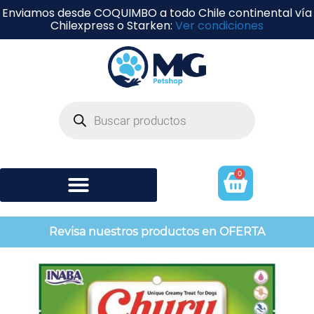
Enviamos desde COQUIMBO a todo Chile continental vía
Chilexpress o Starken:
Ver condiciones
0
Shampoo y perfumería
Revisa nuestros productos en OFERTA