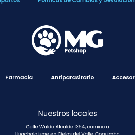
epartos
Políticas de Cambios y Devolucion
Farmacia
Antiparasitario
Accesor
Nuestros locales
Calle Waldo Alcalde 1364, camino a
Huachalalume en Cielos del Valle, Coquimbo