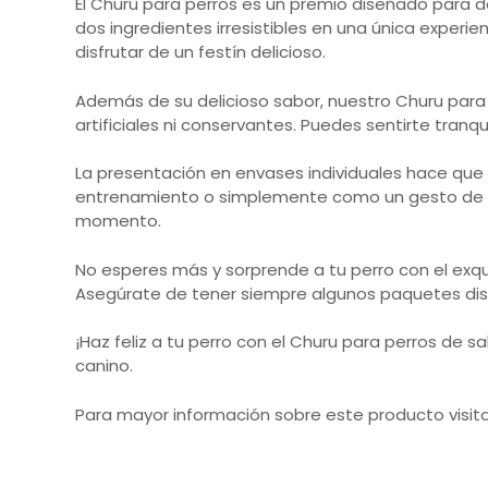
El Churu para perros es un premio diseñado para
dos ingredientes irresistibles en una única exper
disfrutar de un festín delicioso.
Además de su delicioso sabor, nuestro Churu para 
artificiales ni conservantes. Puedes sentirte tranq
La presentación en envases individuales hace que el
entrenamiento o simplemente como un gesto de car
momento.
No esperes más y sorprende a tu perro con el exqu
Asegúrate de tener siempre algunos paquetes dis
¡Haz feliz a tu perro con el Churu para perros de s
canino.
Para mayor información sobre este producto visit