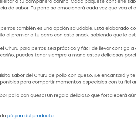
 deleitar a tu compañero canino. Cada paquete contiene sa
iencia de sabor. Tu perro se emocionará cada vez que vea e
perros también es una opción saludable. Está elaborado con
uilo al premiar a tu perro con este snack, sabiendo que le es
 Churu para perros sea práctico y fácil de llevar contigo a 
iño, puedes tener siempre a mano estas deliciosas porcio
isito sabor del Churu de pollo con queso. ¡Le encantará y te
ponibles para compartir momentos especiales con tu fiel a
abor pollo con queso! Un regalo delicioso que fortalecerá aú
a la
página del producto