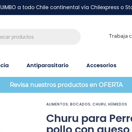
MBO a todo Chile continental vía Chilexpress o St
Trabaja 
cia
Antiparasitario
Accesorios
Revisa nuestros productos en OFERTA
ALIMENTOS
,
BOCADOS
,
CHURU
,
HÚMEDOS
Churu para Perr
pollo con queso