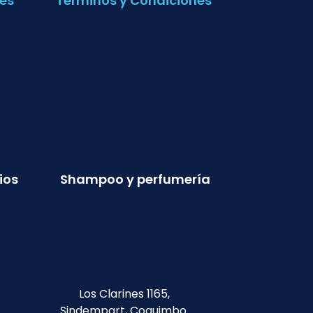
es
Términos y Condiciones
ios
Shampoo y perfumería
Los Clarines 1165,
Sindempart, Coquimbo.