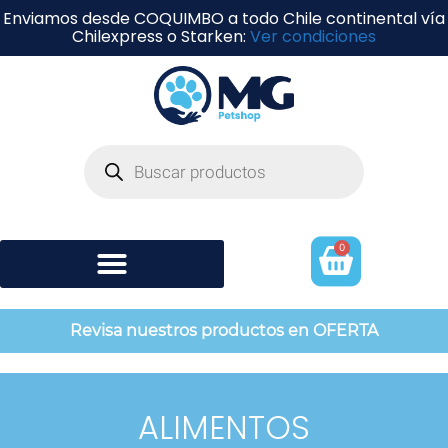
Enviamos desde COQUIMBO a todo Chile continental vía
Chilexpress o Starken:
Ver condiciones
0
Shampoo y perfumería
Revisa nuestros productos en OFERTA
ALIMENTOS