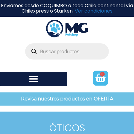
Enviamos desde COQUIMBO a todo Chile continental vía
Chilexpress o Starken:
Ver condiciones
0
Shampoo y perfumería
Revisa nuestros productos en OFERTA
ÓTICOS